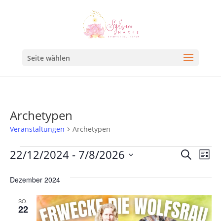
Seite wählen
Archetypen
Veranstaltungen
Archetypen
Veran
Ve
22/12/2024
 - 
7/8/2026
Suche
Liste
An
Such
Datum
Na
Dezember 2024
und
wählen.
Ansic
SO.
22
Navig