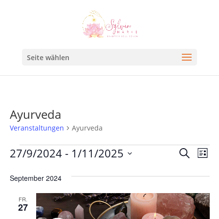
Seite wählen
Ayurveda
Veranstaltungen
Ayurveda
Veran
Ve
27/9/2024
 - 
1/11/2025
Suche
Liste
An
Such
Datum
Na
September 2024
und
wählen.
Ansic
FR.
27
Navig