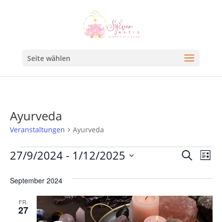
Seite wählen
Ayurveda
Veranstaltungen
Ayurveda
Veran
Ve
27/9/2024
 - 
1/12/2025
Suche
Liste
An
Such
Datum
Na
September 2024
und
wählen.
Ansic
FR.
27
Navig