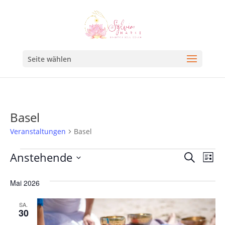
Seite wählen
Basel
Veranstaltungen
Basel
Veran
Ve
Anstehende
Suche
Liste
An
Such
Datum
Na
Mai 2026
und
wählen.
Ansic
SA.
30
Navig