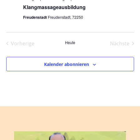
Klangmassageausbildung
Freudenstadt
Freudenstadt, 72250
Heute
Vorherige
Nächste
Veranstaltungen
Veranst
Kalender abonnieren