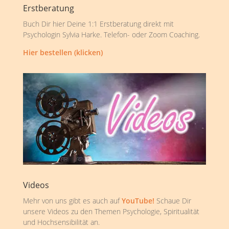
Erstberatung
Buch Dir hier Deine 1:1 Erstberatung direkt mit
Psychologin Sylvia Harke. Telefon- oder Zoom Coaching.
Hier bestellen (klicken)
Videos
Mehr von uns gibt es auch auf
YouTube!
Schaue Dir
unsere Videos zu den Themen Psychologie, Spiritualität
und Hochsensibilität an.