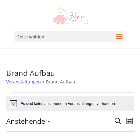
Seite wählen
Brand Aufbau
Veranstaltungen
Brand Aufbau
Es sind keine anstehenden Veranstaltungen vorhanden.
Hinweis
Veran
Ve
Anstehende
Suche
Liste
An
Such
Datum
Na