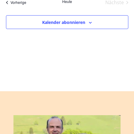
und
wählen.
Heute
Nächste
Veranstaltungen
Vorherige
Ansic
Veranst
Navig
Kalender abonnieren