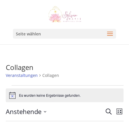
Seite wählen
Collagen
Veranstaltungen
Collagen
Es wurden keine Ergebnisse gefunden.
Hinweis
Veran
Ve
Anstehende
Suche
Liste
An
Such
Datum
Na