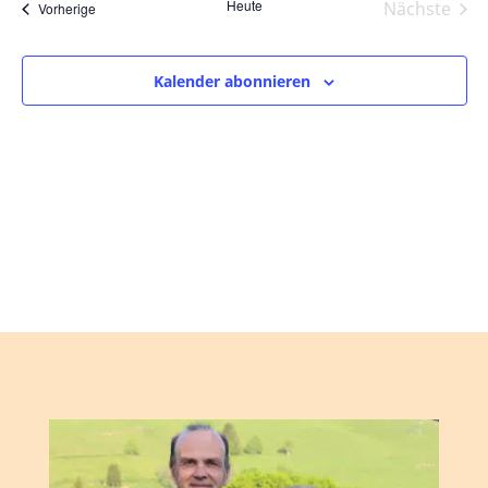
und
wählen.
Heute
Nächste
Veranstaltungen
Vorherige
Ansic
Veranst
Navig
Kalender abonnieren