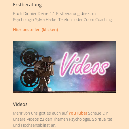
Erstberatung
Buch Dir hier Deine 1:1 Erstberatung direkt mit
Psychologin Sylvia Harke. Telefon- oder Zoom Coaching.
Hier bestellen (klicken)
Videos
Mehr von uns gibt es auch auf
YouTube!
Schaue Dir
unsere Videos zu den Themen Psychologie, Spiritualität
und Hochsensibilität an.