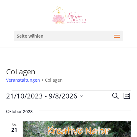
Seite wählen
Collagen
Veranstaltungen
Collagen
Veran
Ve
21/10/2023
 - 
9/8/2026
Suche
Liste
An
Such
Datum
Na
Oktober 2023
und
wählen.
Ansic
SA.
21
Navig