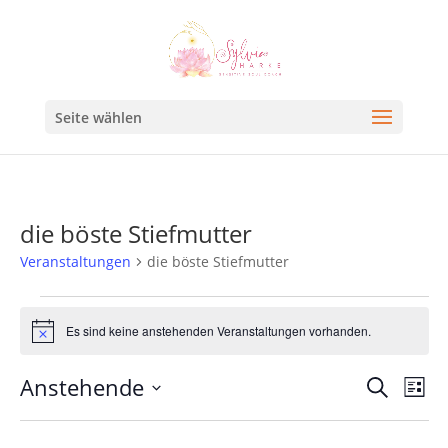
Seite wählen
die böste Stiefmutter
Veranstaltungen
die böste Stiefmutter
Es sind keine anstehenden Veranstaltungen vorhanden.
Hinweis
Veran
Ve
Anstehende
Suche
Liste
An
Such
Datum
Na