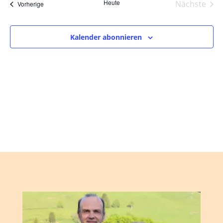
und
wählen.
Heute
Nächste
Veranstaltungen
Vorherige
Ansic
Veranst
Navig
Kalender abonnieren