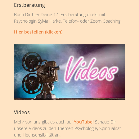
Erstberatung
Buch Dir hier Deine 1:1 Erstberatung direkt mit
Psychologin Sylvia Harke. Telefon- oder Zoom Coaching.
Hier bestellen (klicken)
Videos
Mehr von uns gibt es auch auf
YouTube!
Schaue Dir
unsere Videos zu den Themen Psychologie, Spiritualität
und Hochsensibilität an.