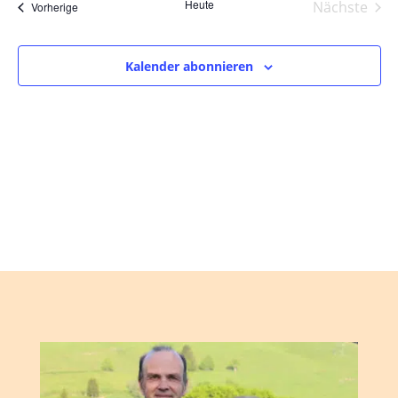
und
wählen.
Heute
Nächste
Veranstaltungen
Vorherige
Ansic
Veranst
Navig
Kalender abonnieren