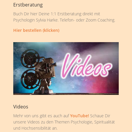
Erstberatung
Buch Dir hier Deine 1:1 Erstberatung direkt mit
Psychologin Sylvia Harke. Telefon- oder Zoom Coaching.
Hier bestellen (klicken)
Videos
Mehr von uns gibt es auch auf
YouTube!
Schaue Dir
unsere Videos zu den Themen Psychologie, Spiritualität
und Hochsensibilität an.