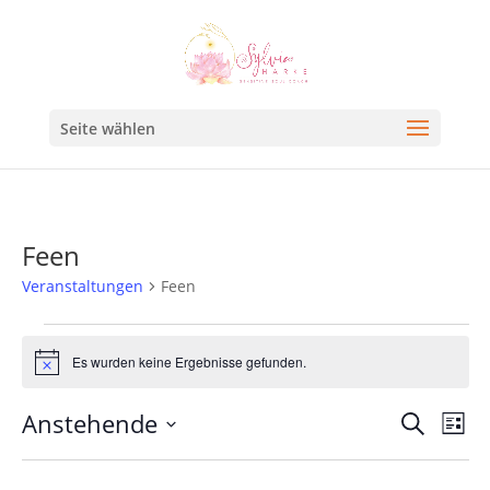
Seite wählen
Feen
Veranstaltungen
Feen
Es wurden keine Ergebnisse gefunden.
Hinweis
Veran
Ve
Anstehende
Suche
Liste
An
Such
Datum
Na