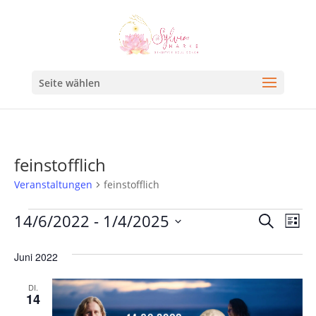
Seite wählen
feinstofflich
Veranstaltungen
feinstofflich
Veran
Ve
14/6/2022
 - 
1/4/2025
Suche
Liste
An
Such
Datum
Na
Juni 2022
und
wählen.
Ansic
DI.
14
Navig