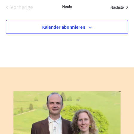
Heute
Vorherige
Veran
Nächste
Veranstaltungen
Kalender abonnieren