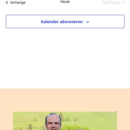
und
wählen.
Heute
Nächste
Veranstaltungen
Vorherige
Ansic
Veranst
Navig
Kalender abonnieren