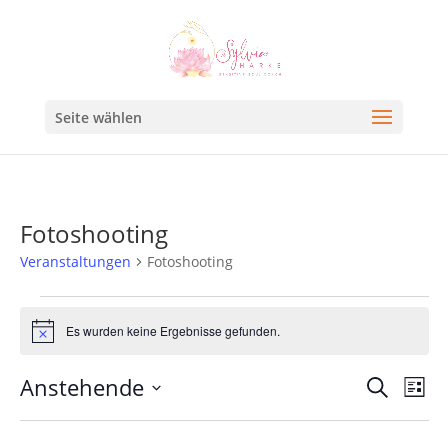
Seite wählen
Fotoshooting
Veranstaltungen
Fotoshooting
Es wurden keine Ergebnisse gefunden.
Hinweis
Veran
Ve
Anstehende
Suche
Liste
An
Such
Datum
Na