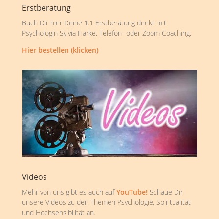
Erstberatung
Buch Dir hier Deine 1:1 Erstberatung direkt mit
Psychologin Sylvia Harke. Telefon- oder Zoom Coaching.
Hier bestellen (klicken)
Videos
Mehr von uns gibt es auch auf
YouTube!
Schaue Dir
unsere Videos zu den Themen Psychologie, Spiritualität
und Hochsensibilität an.