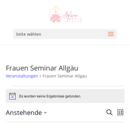
Seite wählen
Frauen Seminar Allgäu
Veranstaltungen
Frauen Seminar Allgäu
Es wurden keine Ergebnisse gefunden.
Hinweis
Veran
Ve
Anstehende
Suche
Liste
An
Such
Datum
Na