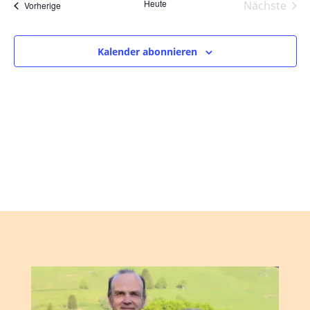
und
wählen.
Heute
Nächste
Veranstaltungen
Vorherige
Ansic
Veranst
Navig
Kalender abonnieren