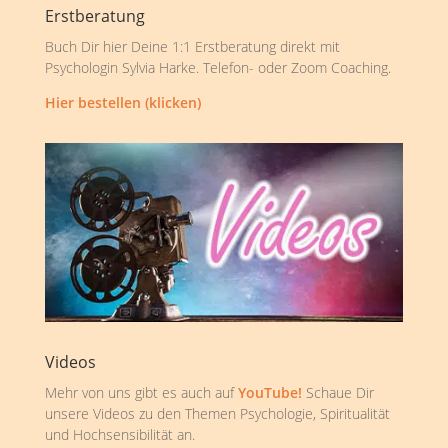
Erstberatung
Buch Dir hier Deine 1:1 Erstberatung direkt mit
Psychologin Sylvia Harke. Telefon- oder Zoom Coaching.
Hier bestellen (klicken)
Videos
Mehr von uns gibt es auch auf
YouTube!
Schaue Dir
unsere Videos zu den Themen Psychologie, Spiritualität
und Hochsensibilität an.