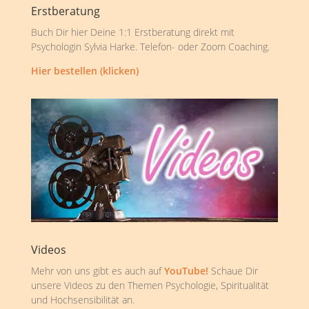
Erstberatung
Buch Dir hier Deine 1:1 Erstberatung direkt mit
Psychologin Sylvia Harke. Telefon- oder Zoom Coaching.
Hier bestellen (klicken)
Videos
Mehr von uns gibt es auch auf
YouTube!
Schaue Dir
unsere Videos zu den Themen Psychologie, Spiritualität
und Hochsensibilität an.