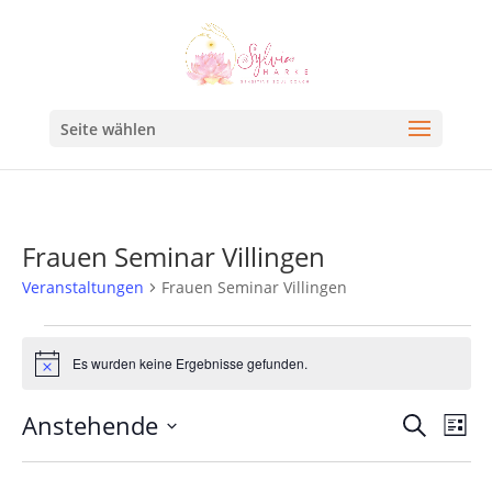
Seite wählen
Frauen Seminar Villingen
Veranstaltungen
Frauen Seminar Villingen
Es wurden keine Ergebnisse gefunden.
Hinweis
Veran
Ve
Anstehende
Suche
Liste
An
Such
Datum
Na