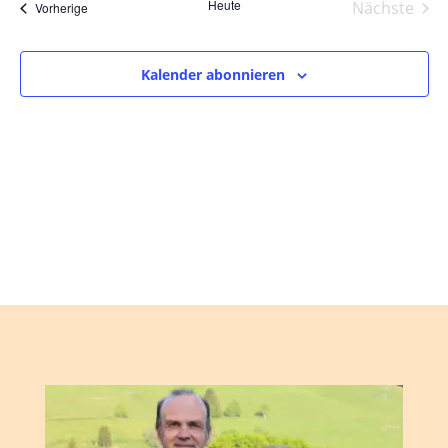
und
wählen.
Heute
Nächste
Veranstaltungen
Vorherige
Ansic
Veranst
Navig
Kalender abonnieren