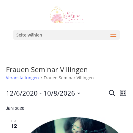
Seite wählen
Frauen Seminar Villingen
Veranstaltungen
Frauen Seminar Villingen
Veran
Ve
12/6/2020
 - 
10/8/2026
Suche
Liste
An
Such
Datum
Na
Juni 2020
und
wählen.
Ansic
FR.
12
Navig