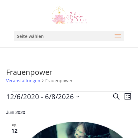
Seite wählen
Frauenpower
Veranstaltungen
Frauenpower
Veran
Ve
12/6/2020
 - 
6/8/2026
Suche
Liste
An
Such
Datum
Na
Juni 2020
und
wählen.
Ansic
FR.
12
Navig