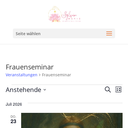
Seite wählen
Frauenseminar
Veranstaltungen
Frauenseminar
Veran
Ve
Anstehende
Suche
Liste
An
Such
Datum
Na
Juli 2026
und
wählen.
Ansic
DO.
23
Navig