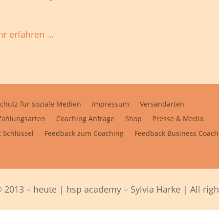
r erfahren …
chutz für soziale Medien
Impressum
Versandarten
Zahlungsarten
Coaching Anfrage
Shop
Presse & Media
 Schlüssel
Feedback zum Coaching
Feedback Business Coach
 2013 – heute | hsp academy – Sylvia Harke | All righ
Alle Preise inkl. der gesetzlichen MwSt.