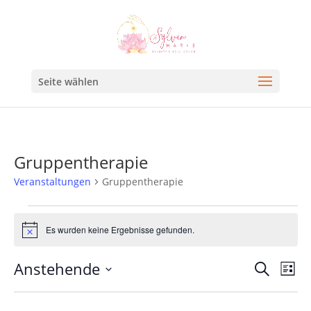
Seite wählen
Gruppentherapie
Veranstaltungen
Gruppentherapie
Es wurden keine Ergebnisse gefunden.
Hinweis
Veran
Ve
Anstehende
Suche
Liste
An
Such
Datum
Na