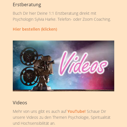
Erstberatung
Buch Dir hier Deine 1:1 Erstberatung direkt mit
Psychologin Sylvia Harke. Telefon- oder Zoom Coaching.
Hier bestellen (klicken)
Videos
Mehr von uns gibt es auch auf
YouTube!
Schaue Dir
unsere Videos zu den Themen Psychologie, Spiritualität
und Hochsensibilität an.