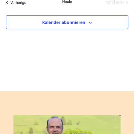
und
wählen.
Heute
Nächste
Veranstaltungen
Vorherige
Ansic
Veranst
Navig
Kalender abonnieren