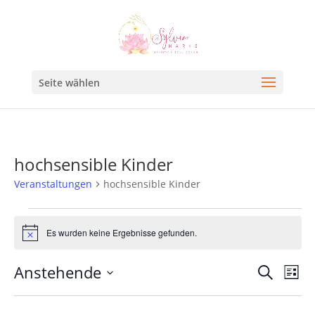
Seite wählen
hochsensible Kinder
Veranstaltungen
hochsensible Kinder
Es wurden keine Ergebnisse gefunden.
Hinweis
Veran
Ve
Anstehende
Suche
Liste
An
Such
Datum
Na