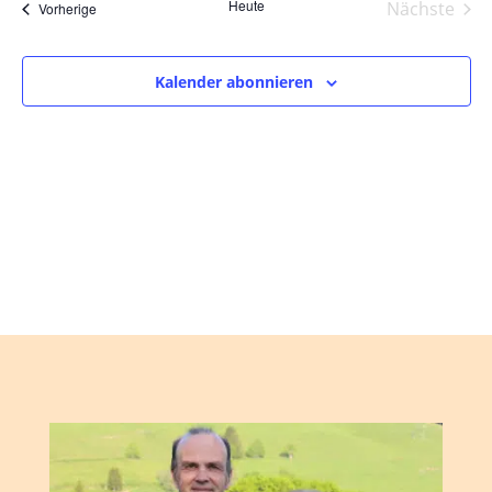
und
wählen.
Heute
Nächste
Veranstaltungen
Vorherige
Ansic
Veranst
Navig
Kalender abonnieren