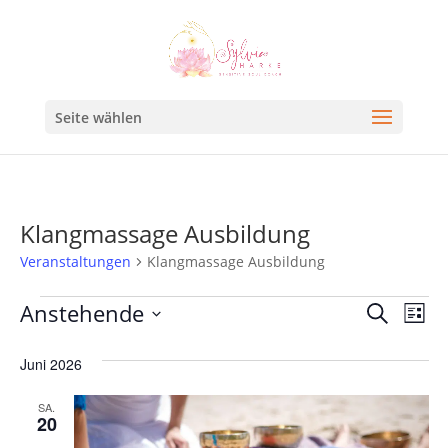
Seite wählen
Klangmassage Ausbildung
Veranstaltungen
Klangmassage Ausbildung
Veran
Ve
Anstehende
Suche
Liste
An
Such
Datum
Na
Juni 2026
und
wählen.
Ansic
SA.
20
Navig