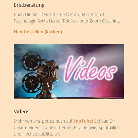
Erstberatung
Buch Dir hier Deine 1:1 Erstberatung direkt mit
Psychologin Sylvia Harke. Telefon- oder Zoom Coaching.
Hier bestellen (klicken)
Videos
Mehr von uns gibt es auch auf
YouTube!
Schaue Dir
unsere Videos zu den Themen Psychologie, Spiritualität
und Hochsensibilität an.