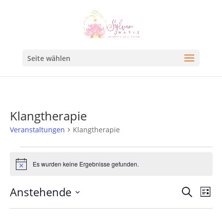
Seite wählen
Klangtherapie
Veranstaltungen
Klangtherapie
Es wurden keine Ergebnisse gefunden.
Hinweis
Veran
Ve
Anstehende
Suche
Liste
An
Such
Datum
Na