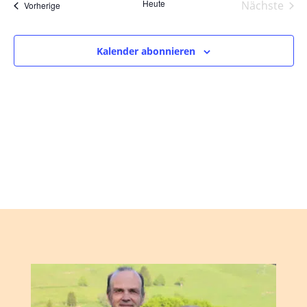
und
wählen.
Heute
Nächste
Veranstaltungen
Vorherige
Ansic
Veranst
Navig
Kalender abonnieren