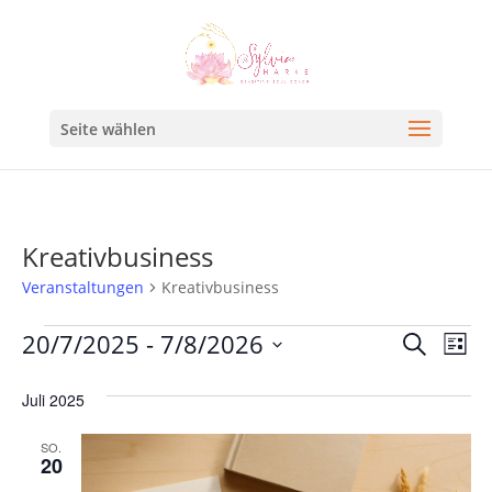
Seite wählen
Kreativbusiness
Veranstaltungen
Kreativbusiness
Veran
Ve
20/7/2025
 - 
7/8/2026
Suche
Liste
An
Such
Datum
Na
Juli 2025
und
wählen.
Ansic
SO.
20
Navig