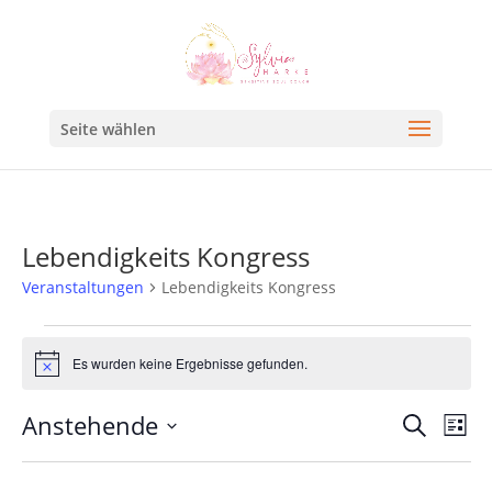
Seite wählen
Lebendigkeits Kongress
Veranstaltungen
Lebendigkeits Kongress
Es wurden keine Ergebnisse gefunden.
Hinweis
Veran
Ve
Anstehende
Suche
Liste
An
Such
Datum
Na