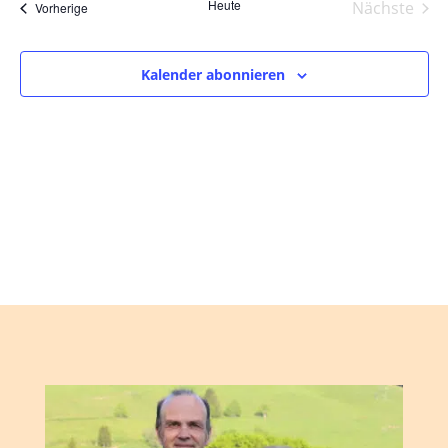
und
wählen.
Heute
Nächste
Veranstaltungen
Vorherige
Ansic
Veranst
Navig
Kalender abonnieren