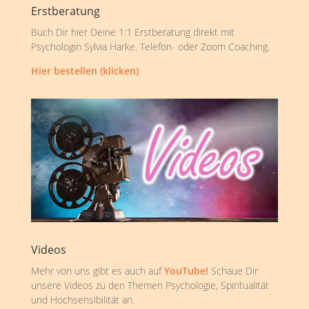
Erstberatung
Buch Dir hier Deine 1:1 Erstberatung direkt mit
Psychologin Sylvia Harke. Telefon- oder Zoom Coaching.
Hier bestellen (klicken)
Videos
Mehr von uns gibt es auch auf
YouTube!
Schaue Dir
unsere Videos zu den Themen Psychologie, Spiritualität
und Hochsensibilität an.