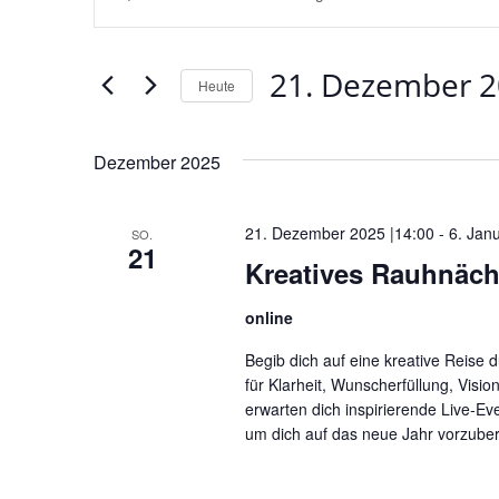
Suche
Schlüsselwort
und
eingeben.
Ansichten,
21. Dezember 
Suche
Heute
Navigation
nach
Datum
Veranstaltungen
wählen.
Dezember 2025
Schlüsselwort.
21. Dezember 2025 |14:00
-
6. Jan
SO.
21
Kreatives Rauhnäch
online
Begib dich auf eine kreative Reise 
für Klarheit, Wunscherfüllung, Visi
erwarten dich inspirierende Live-Ev
um dich auf das neue Jahr vorzuber