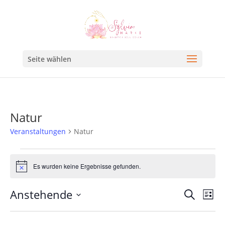
Seite wählen
Natur
Veranstaltungen
Natur
Es wurden keine Ergebnisse gefunden.
Hinweis
Veran
Ve
Anstehende
Suche
Liste
An
Such
Datum
Na