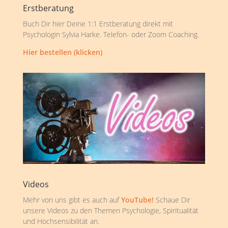
Erstberatung
Buch Dir hier Deine 1:1 Erstberatung direkt mit
Psychologin Sylvia Harke. Telefon- oder Zoom Coaching.
Hier bestellen (klicken)
Videos
Mehr von uns gibt es auch auf
YouTube!
Schaue Dir
unsere Videos zu den Themen Psychologie, Spiritualität
und Hochsensibilität an.