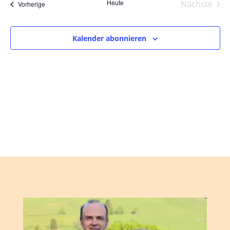
und
wählen.
Heute
Nächste
Veranstaltungen
Vorherige
Ansic
Veranst
Navig
Kalender abonnieren