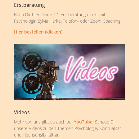
Erstberatung
Buch Dir hier Deine 1:1 Erstberatung direkt mit
Psychologin Sylvia Harke. Telefon- oder Zoom Coaching.
Hier bestellen (klicken)
Videos
Mehr von uns gibt es auch auf
YouTube!
Schaue Dir
unsere Videos zu den Themen Psychologie, Spiritualität
und Hochsensibilität an.