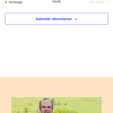
und
wählen.
Heute
Nächste
Veranstaltungen
Vorherige
Ansic
Veranst
Navig
Kalender abonnieren