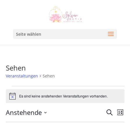
Seite wählen
Sehen
Veranstaltungen
Sehen
Es sind keine anstehenden Veranstaltungen vorhanden.
Hinweis
Veran
Ve
Anstehende
Suche
Liste
An
Such
Datum
Na