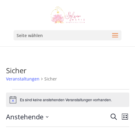
Seite wählen
Sicher
Veranstaltungen
Sicher
Es sind keine anstehenden Veranstaltungen vorhanden.
Hinweis
Veran
Ve
Anstehende
Suche
Liste
An
Such
Datum
Na