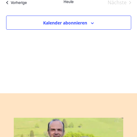
und
wählen.
Heute
Nächste
Veranstaltungen
Vorherige
Ansic
Veranst
Navig
Kalender abonnieren