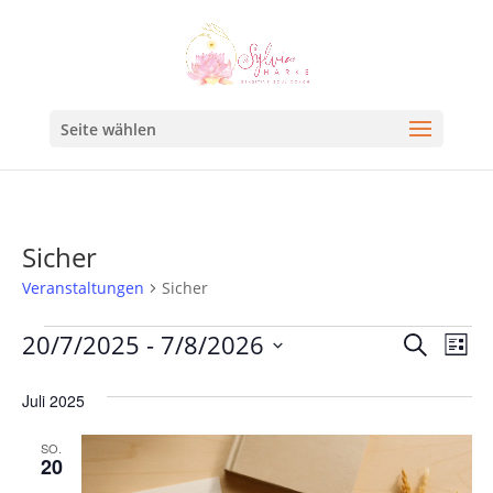
Seite wählen
Sicher
Veranstaltungen
Sicher
Veran
Ve
20/7/2025
 - 
7/8/2026
Suche
Liste
An
Such
Datum
Na
Juli 2025
und
wählen.
Ansic
SO.
20
Navig