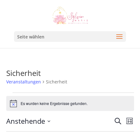
Seite wählen
Sicherheit
Veranstaltungen
Sicherheit
Es wurden keine Ergebnisse gefunden.
Hinweis
Veran
Ve
Anstehende
Suche
Liste
An
Such
Datum
Na