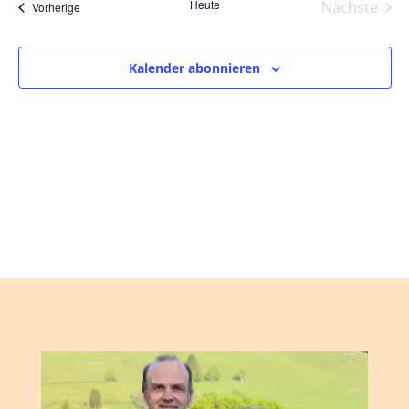
und
wählen.
Heute
Nächste
Veranstaltungen
Vorherige
Ansic
Veranst
Navig
Kalender abonnieren