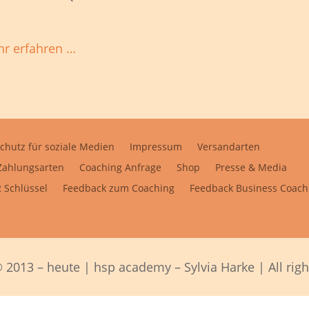
r erfahren …
chutz für soziale Medien
Impressum
Versandarten
Zahlungsarten
Coaching Anfrage
Shop
Presse & Media
 Schlüssel
Feedback zum Coaching
Feedback Business Coach
 2013 – heute | hsp academy – Sylvia Harke | All righ
Alle Preise inkl. der gesetzlichen MwSt.