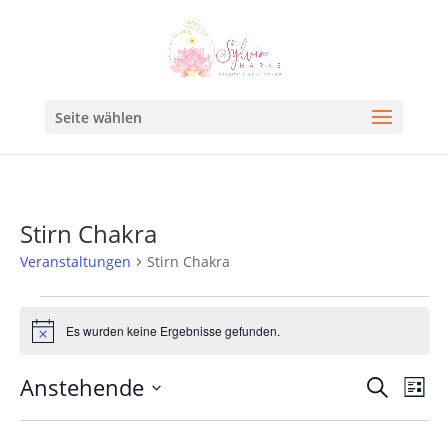
Seite wählen
Stirn Chakra
Veranstaltungen
Stirn Chakra
Es wurden keine Ergebnisse gefunden.
Hinweis
Veran
Ve
Anstehende
Suche
Liste
An
Such
Datum
Na