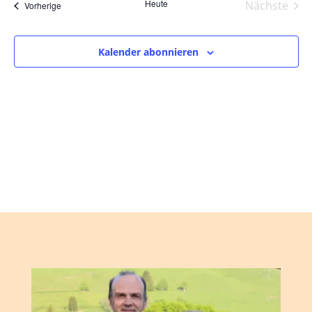
und
wählen.
Heute
Nächste
Veranstaltungen
Vorherige
Ansic
Veranst
Navig
Kalender abonnieren