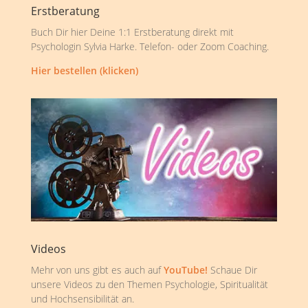
Erstberatung
Buch Dir hier Deine 1:1 Erstberatung direkt mit
Psychologin Sylvia Harke. Telefon- oder Zoom Coaching.
Hier bestellen (klicken)
Videos
Mehr von uns gibt es auch auf
YouTube!
Schaue Dir
unsere Videos zu den Themen Psychologie, Spiritualität
und Hochsensibilität an.