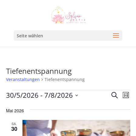
Seite wählen
Tiefenentspannung
Veranstaltungen
Tiefenentspannung
Veran
Ve
30/5/2026
 - 
7/8/2026
Suche
Liste
An
Such
Datum
Na
Mai 2026
und
wählen.
Ansic
SA.
30
Navig