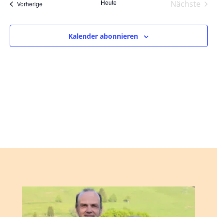
und
wählen.
Heute
Nächste
Veranstaltungen
Vorherige
Ansic
Veranst
Navig
Kalender abonnieren