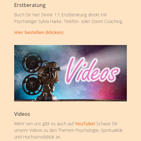
Erstberatung
Buch Dir hier Deine 1:1 Erstberatung direkt mit
Psychologin Sylvia Harke. Telefon- oder Zoom Coaching.
Hier bestellen (klicken)
Videos
Mehr von uns gibt es auch auf
YouTube!
Schaue Dir
unsere Videos zu den Themen Psychologie, Spiritualität
und Hochsensibilität an.