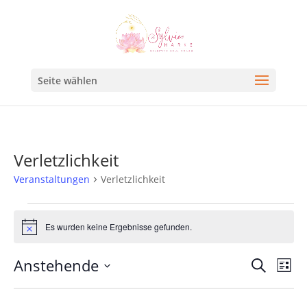
Seite wählen
Verletzlichkeit
Veranstaltungen
Verletzlichkeit
Es wurden keine Ergebnisse gefunden.
Hinweis
Veran
Ve
Anstehende
Suche
Liste
An
Such
Datum
Na