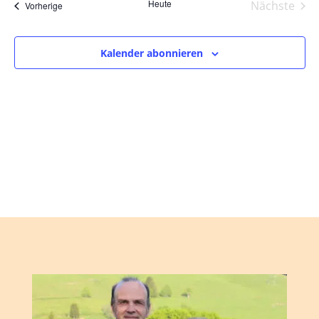
und
wählen.
Heute
Nächste
Veranstaltungen
Vorherige
Ansic
Veranst
Navig
Kalender abonnieren