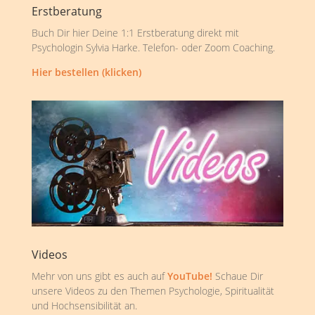
Erstberatung
Buch Dir hier Deine 1:1 Erstberatung direkt mit
Psychologin Sylvia Harke. Telefon- oder Zoom Coaching.
Hier bestellen (klicken)
Videos
Mehr von uns gibt es auch auf
YouTube!
Schaue Dir
unsere Videos zu den Themen Psychologie, Spiritualität
und Hochsensibilität an.