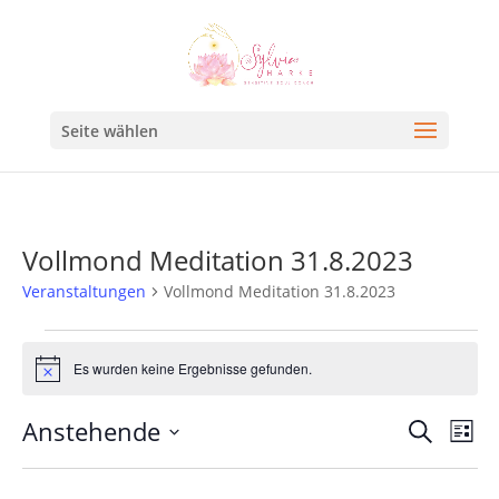
Seite wählen
Vollmond Meditation 31.8.2023
Veranstaltungen
Vollmond Meditation 31.8.2023
Es wurden keine Ergebnisse gefunden.
Hinweis
Veran
Ve
Anstehende
Suche
Liste
An
Such
Datum
Na