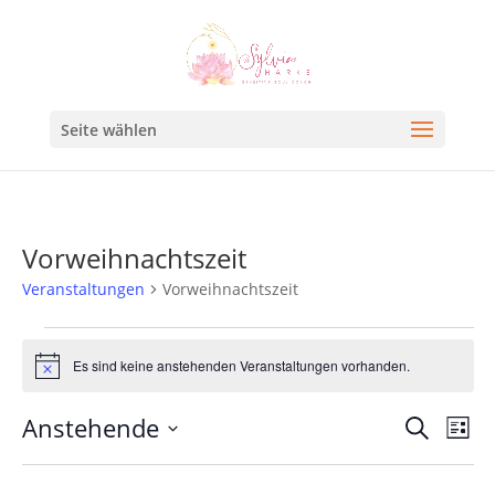
Seite wählen
Vorweihnachtszeit
Veranstaltungen
Vorweihnachtszeit
Es sind keine anstehenden Veranstaltungen vorhanden.
Hinweis
Veran
Ve
Anstehende
Suche
Liste
An
Such
Datum
Na