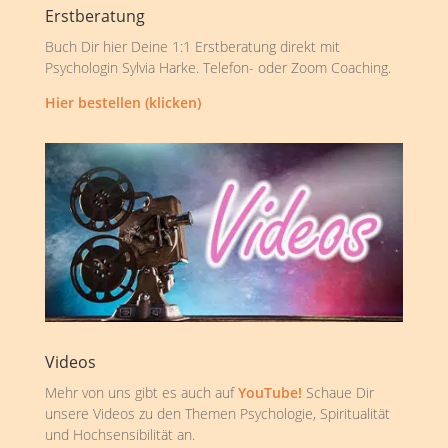
Erstberatung
Buch Dir hier Deine 1:1 Erstberatung direkt mit
Psychologin Sylvia Harke. Telefon- oder Zoom Coaching.
Hier bestellen (klicken)
Videos
Mehr von uns gibt es auch auf
YouTube!
Schaue Dir
unsere Videos zu den Themen Psychologie, Spiritualität
und Hochsensibilität an.