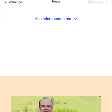
und
wählen.
Heute
Nächste
Veranstaltungen
Vorherige
Ansic
Veranst
Navig
Kalender abonnieren