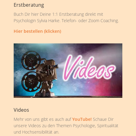
Erstberatung
Buch Dir hier Deine 1:1 Erstberatung direkt mit
Psychologin Sylvia Harke. Telefon- oder Zoom Coaching.
Hier bestellen (klicken)
Videos
Mehr von uns gibt es auch auf
YouTube!
Schaue Dir
unsere Videos zu den Themen Psychologie, Spiritualität
und Hochsensibilität an.