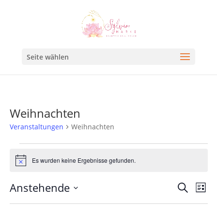
Seite wählen
Weihnachten
Veranstaltungen
Weihnachten
Es wurden keine Ergebnisse gefunden.
Hinweis
Veran
Ve
Anstehende
Suche
Liste
An
Such
Datum
Na