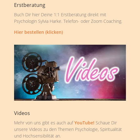
Erstberatung
Buch Dir hier Deine 1:1 Erstberatung direkt mit
Psychologin Sylvia Harke. Telefon- oder Zoom Coaching.
Hier bestellen (klicken)
Videos
Mehr von uns gibt es auch auf
YouTube!
Schaue Dir
unsere Videos zu den Themen Psychologie, Spiritualität
und Hochsensibilität an.