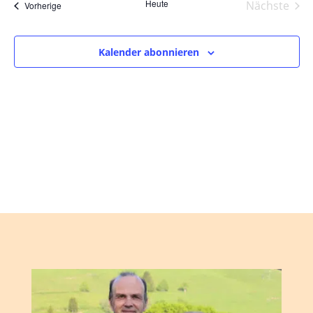
und
wählen.
Heute
Nächste
Veranstaltungen
Vorherige
Ansic
Veranst
Navig
Kalender abonnieren