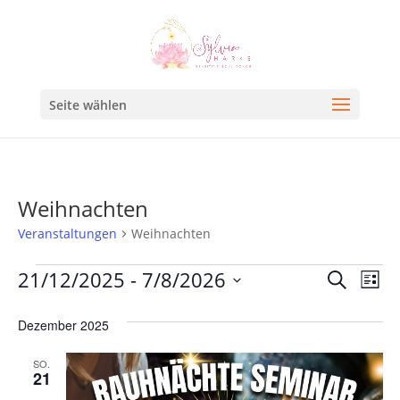
Seite wählen
Weihnachten
Veranstaltungen
Weihnachten
Veran
Ve
21/12/2025
 - 
7/8/2026
Suche
Liste
An
Such
Datum
Na
Dezember 2025
und
wählen.
Ansic
SO.
21
Navig