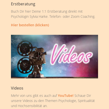
Erstberatung
Buch Dir hier Deine 1:1 Erstberatung direkt mit
Psychologin Sylvia Harke. Telefon- oder Zoom Coaching.
Hier bestellen (klicken)
Videos
Mehr von uns gibt es auch auf
YouTube!
Schaue Dir
unsere Videos zu den Themen Psychologie, Spiritualität
und Hochsensibilität an.