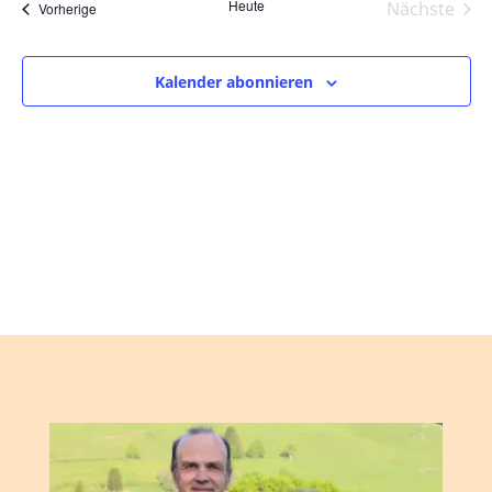
und
wählen.
Heute
Nächste
Veranstaltungen
Vorherige
Ansic
Veranst
Navig
Kalender abonnieren