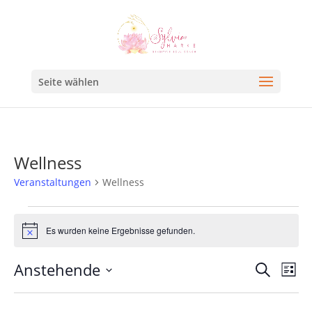
Seite wählen
Wellness
Veranstaltungen
Wellness
Es wurden keine Ergebnisse gefunden.
Hinweis
Veran
Ve
Anstehende
Suche
Liste
An
Such
Datum
Na