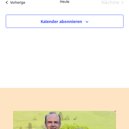
und
wählen.
Heute
Nächste
Veranstaltungen
Vorherige
Ansic
Veranst
Navig
Kalender abonnieren