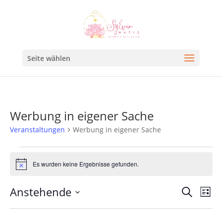
Seite wählen
Werbung in eigener Sache
Veranstaltungen
Werbung in eigener Sache
Es wurden keine Ergebnisse gefunden.
Hinweis
Veran
Ve
Anstehende
Suche
Liste
An
Such
Datum
Na