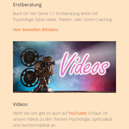
Erstberatung
Buch Dir hier Deine 1:1 Erstberatung direkt mit
Psychologin Sylvia Harke. Telefon- oder Zoom Coaching.
Hier bestellen (klicken)
Videos
Mehr von uns gibt es auch auf
YouTube!
Schaue Dir
unsere Videos zu den Themen Psychologie, Spiritualität
und Hochsensibilität an.