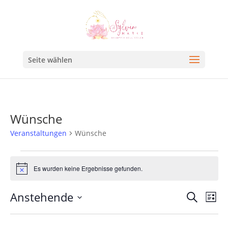
Seite wählen
Wünsche
Veranstaltungen
Wünsche
Es wurden keine Ergebnisse gefunden.
Hinweis
Veran
Ve
Anstehende
Suche
Liste
An
Such
Datum
Na