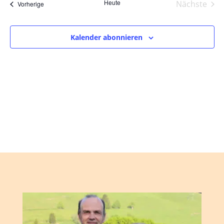
und
wählen.
Heute
Nächste
Veranstaltungen
Vorherige
Ansic
Veranst
Navig
Kalender abonnieren