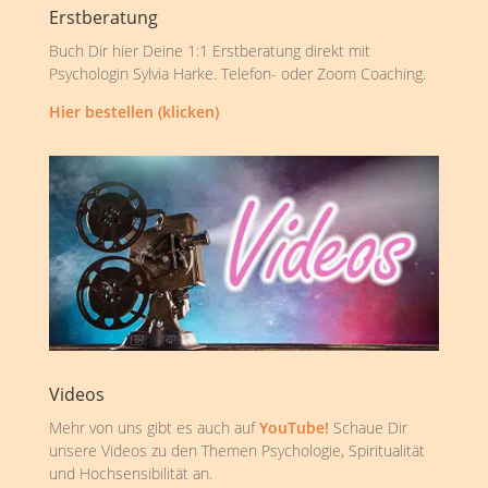
Erstberatung
Buch Dir hier Deine 1:1 Erstberatung direkt mit
Psychologin Sylvia Harke. Telefon- oder Zoom Coaching.
Hier bestellen (klicken)
Videos
Mehr von uns gibt es auch auf
YouTube!
Schaue Dir
unsere Videos zu den Themen Psychologie, Spiritualität
und Hochsensibilität an.