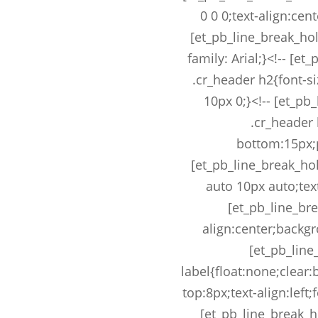
0 0 0;text-align:ce
[et_pb_line_break_hold
family: Arial;}<!-- [et
.cr_header h2{font-s
10px 0;}<!-- [et_pb
.cr_header 
bottom:15px;p
[et_pb_line_break_hol
auto 10px auto;text
[et_pb_line_bre
align:center;backgr
[et_pb_line
label{float:none;clear
top:8px;text-align:left;
[et_pb_line_break_ho