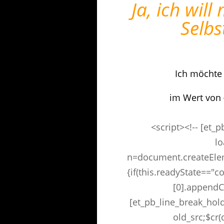
Ja, ich wil
Selbs
Ich möchte 
im Wert von
<script><!-- [et_
lo
n=document.createEleme
{if(this.readyState==
[0].appendCh
[et_pb_line_break_hold
old_src;$cr(