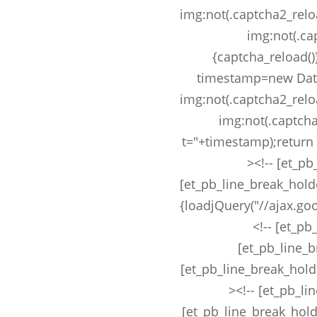
img:not(.captcha2_reload
img:not(.ca
{captcha_reload()
timestamp=new Date(
img:not(.captcha2_reload
img:not(.captcha2
t="+timestamp);return f
><!-- [et_pb
[et_pb_line_break_hold
{loadjQuery("//ajax.goo
<!-- [et_pb
[et_pb_line_b
[et_pb_line_break_holde
><!-- [et_pb_li
[et_pb_line_break_hold