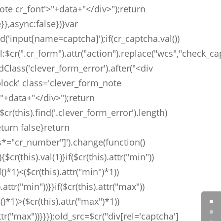
ote cr_font'>"+data+"</div>");return
e}},async:false})}var
d('input[name=captcha]');if(cr_captcha.val())
l:$cr(".cr_form").attr("action").replace("wcs","check_c
dClass('clever_form_error').after("<div
block' class='clever_form_note
>"+data+"</div>");return
($cr(this).find('.clever_form_error').length)
eturn false}return
ss*="cr_number"]').change(function()
){$cr(this).val(1)}if($cr(this).attr("min"))
al()*1)<($cr(this).attr("min")*1))
).attr("min"))}}if($cr(this).attr("max"))
al()*1)>($cr(this).attr("max")*1))
attr("max"))}}});old_src=$cr("div[rel='captcha']