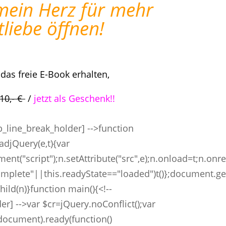
l mein Herz für mehr
tliebe öffnen!
das freie E-Book erhalten,
10,- €
/
jetzt als Geschenk!!
pb_line_break_holder] -->function
adjQuery(e,t){var
nt("script");n.setAttribute("src",e);n.onload=t;n.onr
"complete"||this.readyState=="loaded")t()};document
ild(n)}function main(){<!--
er] -->var $cr=jQuery.noConflict();var
document).ready(function()