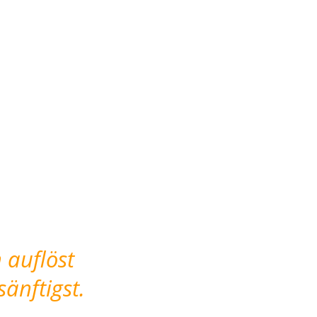
freies E-Book
n
n auflöst
sänftigst.