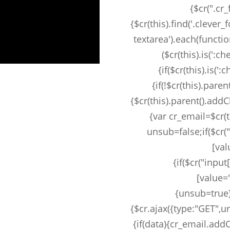
{$cr(".cr
{$cr(this).find('.clever
textarea').each(function
($cr(this).is(':ch
{if($cr(this).is(':
{if(!$cr(this).paren
{$cr(this).parent().addC
{var cr_email=$cr(t
unsub=false;if($cr
[val
{if($cr("inpu
[value='
{unsub=true}
{$cr.ajax({type:"GET",ur
{if(data){cr_email.addC