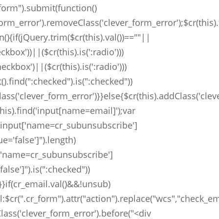
_form").submit(function()
_form_error').removeClass('clever_form_error');$cr(this)
(){if(jQuery.trim($cr(this).val())==""||
eckbox'))||($cr(this).is(':radio')))
checkbox')||($cr(this).is(':radio')))
t().find(":checked").is(":checked"))
lass('clever_form_error')}}else{$cr(this).addClass('cle
his).find('input[name=email]');var
("input['name=cr_subunsubscribe']
ue='false']").length)
t['name=cr_subunsubscribe']
false']").is(":checked"))
}if(cr_email.val()&&!unsub)
l:$cr(".cr_form").attr("action").replace("wcs","check_em
lass('clever_form_error').before("<div