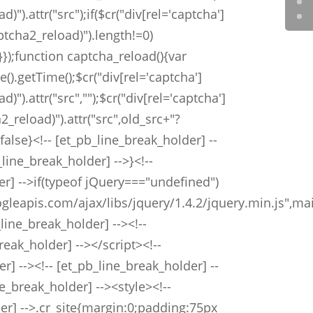
)").attr("src");if($cr("div[rel='captcha']
ptcha2_reload)").length!=0)
}});function captcha_reload(){var
).getTime();$cr("div[rel='captcha']
)").attr("src","");$cr("div[rel='captcha']
_reload)").attr("src",old_src+"?
alse}<!-- [et_pb_line_break_holder] --
_line_break_holder] -->}<!--
er] -->if(typeof jQuery==="undefined")
gleapis.com/ajax/libs/jquery/1.4.2/jquery.min.js",mai
_line_break_holder] --><!--
reak_holder] --></script><!--
r] --><!-- [et_pb_line_break_holder] --
ne_break_holder] --><style><!--
er] -->.cr_site{margin:0;padding:75px