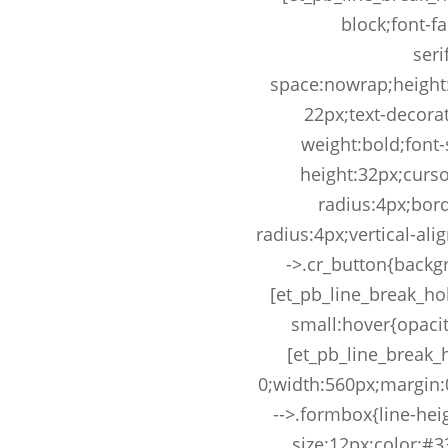
block;font-fa
seri
space:nowrap;height
22px;text-decorat
weight:bold;font-
height:32px;curso
radius:4px;bord
radius:4px;vertical-alig
->.cr_button{backgr
[et_pb_line_break_hol
small:hover{opacity
[et_pb_line_break_
0;width:560px;margin:0
-->.formbox{line-hei
size:12px;color:#