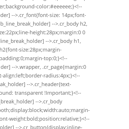
nter;background-color:#eeeeee;}<!--
er] -->.cr_font{font-size: 14px;font-
_pb_line_break_holder] -->.cr_body h2,
ize:22px;line-height:28px;margin:0 0
_line_break_holder] -->.cr_body h1,
h2{font-size:28px;margin-
adding:0;margin-top:0;}<!--
der] -->.wrapper, .cr_page{margin:0
-align:left;border-radius:4px;}<!--
ak_holder] -->.cr_header{text-
ound: transparent !Important;}<!--
_break_holder] -->.cr_body
:both;display:block;width:auto;margin-
font-weight:bold;position:relative;}<!--
lder] -->.cr_button{display:inline-