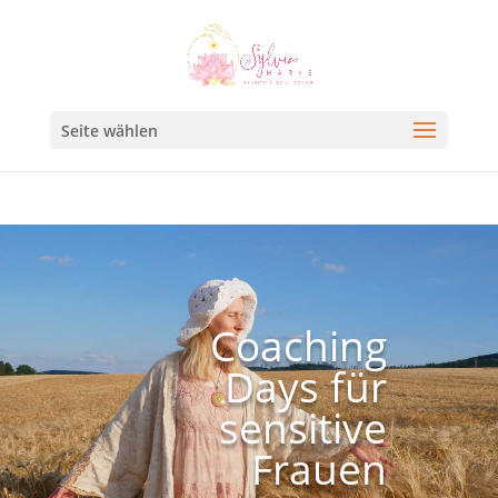
Seite wählen
Coaching
Days für
sensitive
Frauen