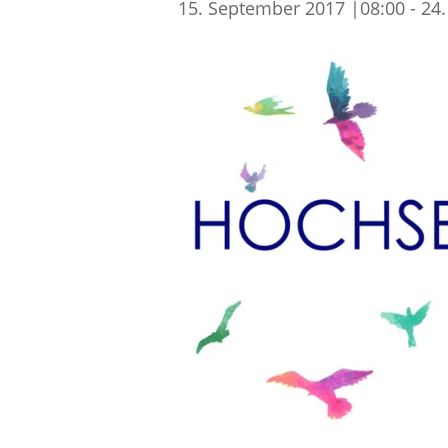
15. September 2017 |08:00
-
24