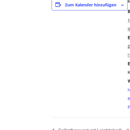
Zum Kalender hinzufügen
B
1
|
E
2
|
E
K
W
h
8