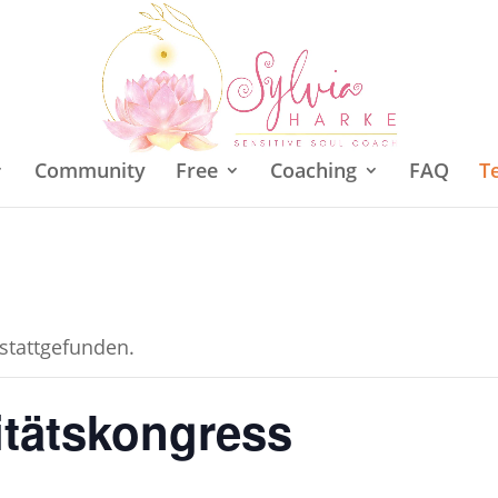
Community
Free
Coaching
FAQ
T
 stattgefunden.
itätskongress