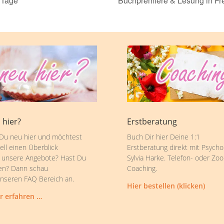
2 Tage
Buchpremiere & Lesung in Fr
 hier?
Erstberatung
 Du neu hier und möchtest
Buch Dir hier Deine 1:1
ell einen Überblick
Erstberatung direkt mit Psycho
 unsere Angebote? Hast Du
Sylvia Harke. Telefon- oder Zo
en? Dann schau
Coaching.
unseren FAQ Bereich an.
Hier bestellen (klicken)
r erfahren …