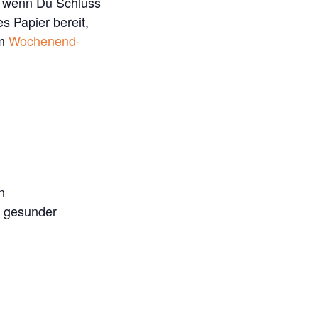
, wenn Du Schluss
s Papier bereit,
im
Wochenend-
n
, gesunder