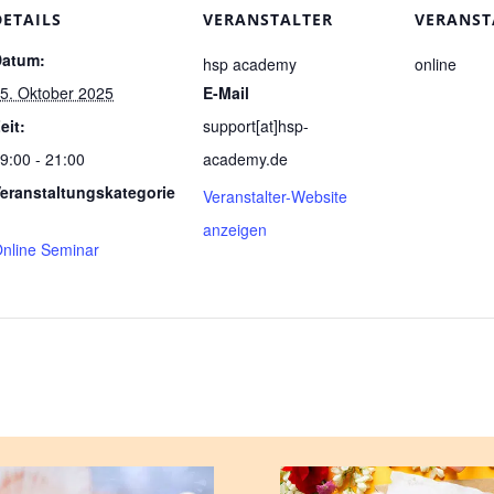
DETAILS
VERANSTALTER
VERANST
Datum:
hsp academy
online
5. Oktober 2025
E-Mail
eit:
support[at]hsp-
9:00 - 21:00
academy.de
eranstaltungskategorie
Veranstalter-Website
anzeigen
nline Seminar
d