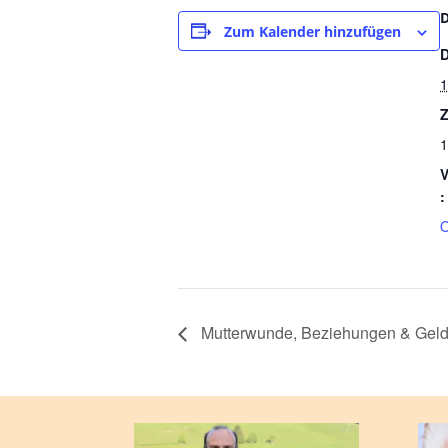
Zum Kalender hinzufügen
1
Z
1
V
:
O
Mutterwunde, Beziehungen & Gel