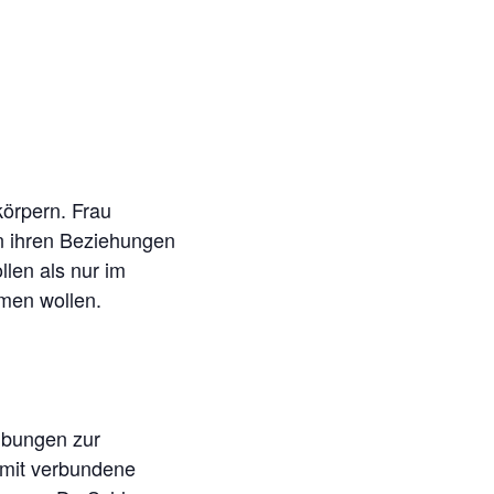
körpern. Frau
in ihren Beziehungen
len als nur im
men wollen.
Übungen zur
amit verbundene