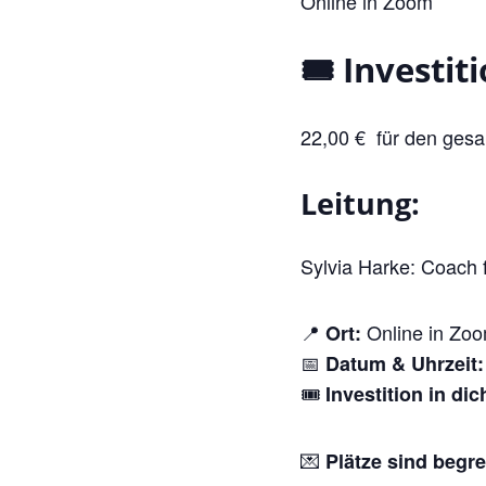
Online in Zoom
🎟 Investiti
22,00 € für den gesa
Leitung:
Sylvia Harke: Coach f
📍
Online in Zo
Ort:
📅
Datum & Uhrzeit:
🎟
Investition in dic
💌
Plätze sind begren