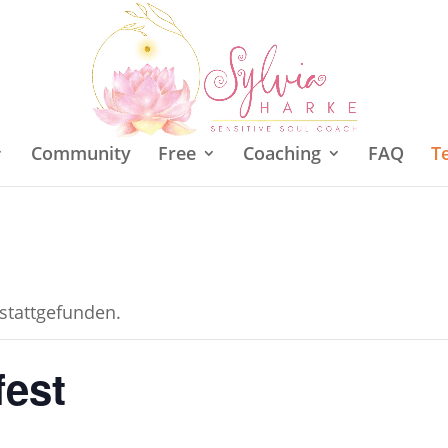
Community
Free
Coaching
FAQ
T
 stattgefunden.
est