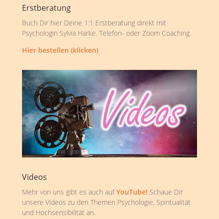
Erstberatung
Buch Dir hier Deine 1:1 Erstberatung direkt mit
Psychologin Sylvia Harke. Telefon- oder Zoom Coaching.
Hier bestellen (klicken)
Videos
Mehr von uns gibt es auch auf
YouTube!
Schaue Dir
unsere Videos zu den Themen Psychologie, Spiritualität
und Hochsensibilität an.