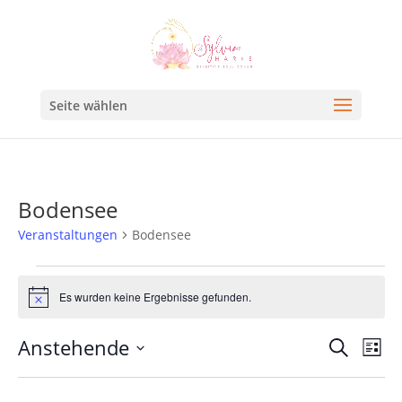
Seite wählen
Bodensee
Veranstaltungen
Bodensee
Es wurden keine Ergebnisse gefunden.
Hinweis
Veran
Ve
Anstehende
Suche
Liste
An
Such
Datum
Na