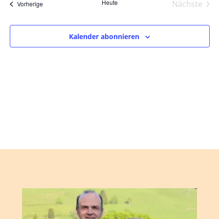
und
wählen.
Heute
Nächste
Veranstaltungen
Vorherige
Ansic
Veranst
Navig
Kalender abonnieren