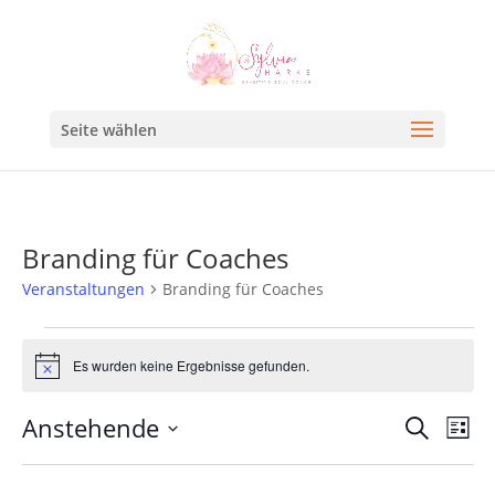
Seite wählen
Branding für Coaches
Veranstaltungen
Branding für Coaches
Es wurden keine Ergebnisse gefunden.
Hinweis
Veran
Ve
Anstehende
Suche
Liste
An
Such
Datum
Na