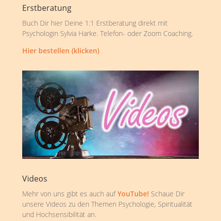
Erstberatung
Buch Dir hier Deine 1:1 Erstberatung direkt mit
Psychologin Sylvia Harke. Telefon- oder Zoom Coaching.
Hier bestellen (klicken)
Videos
Mehr von uns gibt es auch auf
YouTube!
Schaue Dir
unsere Videos zu den Themen Psychologie, Spiritualität
und Hochsensibilität an.