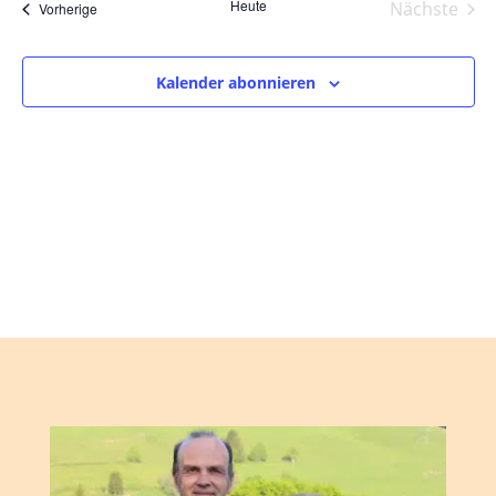
und
wählen.
Heute
Nächste
Veranstaltungen
Vorherige
Ansic
Veranst
Navig
Kalender abonnieren