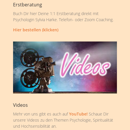
Erstberatung
Buch Dir hier Deine 1:1 Erstberatung direkt mit
Psychologin Sylvia Harke. Telefon- oder Zoom Coaching.
Hier bestellen (klicken)
Videos
Mehr von uns gibt es auch auf
YouTube!
Schaue Dir
unsere Videos zu den Themen Psychologie, Spiritualität
und Hochsensibilität an.