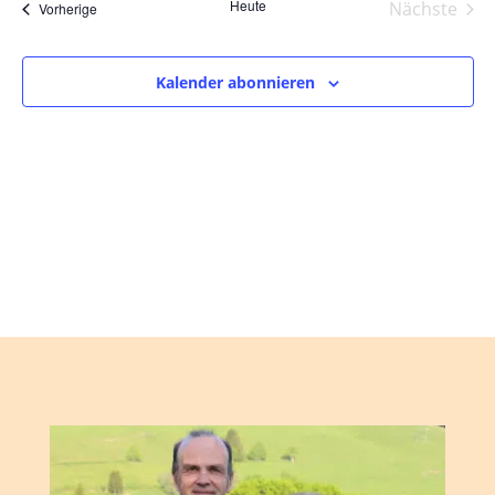
und
wählen.
Heute
Nächste
Veranstaltungen
Vorherige
Ansic
Veranst
Navig
Kalender abonnieren