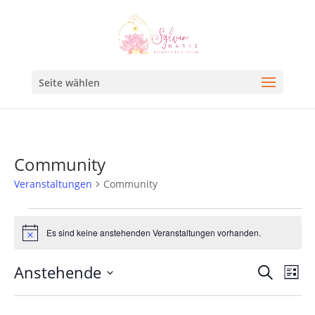
Seite wählen
Community
Veranstaltungen
Community
Es sind keine anstehenden Veranstaltungen vorhanden.
Hinweis
Veran
Ve
Anstehende
Suche
Liste
An
Such
Datum
Na