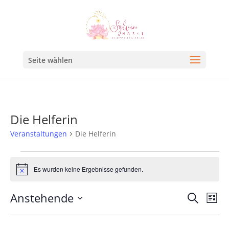
Seite wählen
Die Helferin
Veranstaltungen
Die Helferin
Es wurden keine Ergebnisse gefunden.
Hinweis
Veran
Ve
Anstehende
Suche
Liste
An
Such
Datum
Na