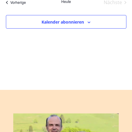
und
wählen.
Heute
Nächste
Veranstaltungen
Vorherige
Ansic
Veranst
Navig
Kalender abonnieren