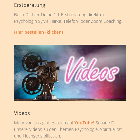
Erstberatung
Buch Dir hier Deine 1:1 Erstberatung direkt mit
Psychologin Sylvia Harke. Telefon- oder Zoom Coaching.
Hier bestellen (klicken)
Videos
Mehr von uns gibt es auch auf
YouTube!
Schaue Dir
unsere Videos zu den Themen Psychologie, Spiritualität
und Hochsensibilität an.