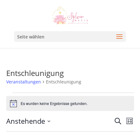
Seite wählen
Entschleunigung
Veranstaltungen
Entschleunigung
Es wurden keine Ergebnisse gefunden.
Hinweis
Veran
Ve
Anstehende
Suche
Liste
An
Such
Datum
Na