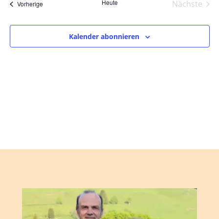
und
wählen.
Heute
Nächste
Veranstaltungen
Vorherige
Ansic
Veranst
Navig
Kalender abonnieren