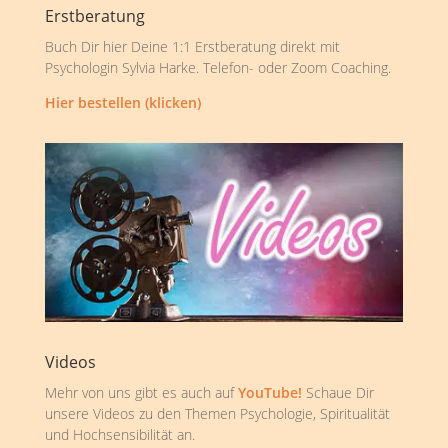
Erstberatung
Buch Dir hier Deine 1:1 Erstberatung direkt mit
Psychologin Sylvia Harke. Telefon- oder Zoom Coaching.
Hier bestellen (klicken)
Videos
Mehr von uns gibt es auch auf
YouTube!
Schaue Dir
unsere Videos zu den Themen Psychologie, Spiritualität
und Hochsensibilität an.